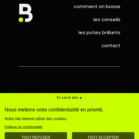
Votre logo généré par IA ne vous
comment on bosse
appartient pas (et c'est un vrai
les conseils
problème)
les potes brillants
contact
©️ 2024 TOUS DROITS RÉSERVÉS | Berthe Studio Sàrl | Webstudio • Rue d'Ormône 39 - 1965 Savièse
Politique de confidentialité
|
Mentions légales
|
Politique de cookies
En savoir plus
▲
Nous mettons votre confidentialité en priorité.
Notre site Internet utilise des cookies.
Politique de confidentialité
TOUT REFUSER
TOUT ACCEPTER