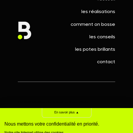
les réalisations
Votre logo généré par IA ne vous
comment on bosse
appartient pas (et c'est un vrai
les conseils
problème)
les potes brillants
contact
©️ 2024 TOUS DROITS RÉSERVÉS | Berthe Studio Sàrl | Webstudio • Rue d'Ormône 39 - 1965 Savièse
Politique de confidentialité
|
Mentions légales
|
Politique de cookies
En savoir plus
▲
Nous mettons votre confidentialité en priorité.
Notre site Internet utilise des cookies.